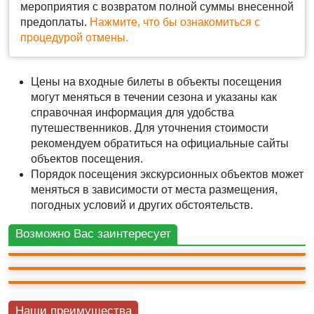
мероприятия с возвратом полной суммы внесенной
предоплаты.
Нажмите, что бы ознакомиться с
процедурой отмены.
Цены на входные билеты в объекты посещения
могут меняться в течении сезона и указаны как
справочная информация для удобства
путешественников. Для уточнения стоимости
рекомендуем обратиться на официальные сайты
объектов посещения.
Порядок посещения экскурсионных объектов может
ДЖИП ТУР
меняться в зависимости от места размещения,
Джип-тур "Бахчисарайский Афон"
АВТО-ПЕШЕХОДНАЯ
погодных условий и других обстоятельств.
Три столицы: Бахчисарай, Севастополь, Ялта.
АВТО-ПЕШЕХОДНАЯ
2 500 ₽
Южнобережное ожерелье
12ч.
3 200 ₽
Возможно Вас заинтересует
+ билеты 1 800 ₽
15ч.
3 200 ₽
+ билеты 1 700 ₽
14ч.
+ билеты 1 500 ₽
9
(15)
Наши преимущества