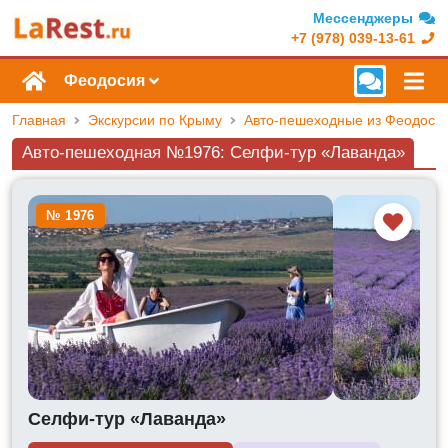
Мессенджеры
+7 (978) 039-13-61
Феодосия
Главная
Экскурсии по Крыму
Авто-пешеходные из Феодоси
Авто-пешеходная №1976: Селфи-тур «Лаванда»
№ 1976
Селфи-тур «Лаванда»