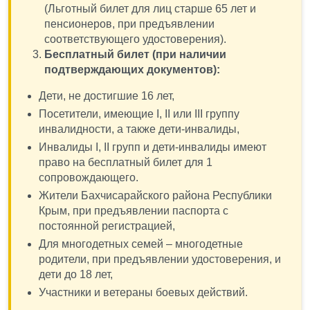
(Льготный билет для лиц старше 65 лет и
(Арман-Кая) в сопровождении экскурсовода (горно-
пенсионеров, при предъявлении
пешеходная тропа), спуск и подъём, протяжённость
соответствующего удостоверения).
около 500м, 45 мин.), фотосессия.
Бесплатный билет (при наличии
◈ Отправление в г. Феодосия около 16:00.
подтверждающих документов):
◈ Возвращение в г. Феодосия около 18:00. Высадка
Дети, не достигшие 16 лет,
туристов производится на тех же остановках, на
Посетители, имеющие I, II или III группу
которых осуществлялась посадка.
инвалидности, а также дети-инвалиды,
Инвалиды I, II групп и дети-инвалиды имеют
⚔️ Примечание:
право на бесплатный билет для 1
1. Необходимо иметь при себе: льготные
сопровождающего.
удостоверения, удобную обувь, головные уборы,
Жители Бахчисарайского района Республики
сухой паёк, купальные принадлежности, полотенце,
Крым, при предъявлении паспорта с
питьевую воду.
постоянной регистрацией,
Для многодетных семей – многодетные
родители, при предъявлении удостоверения, и
дети до 18 лет,
Участники и ветераны боевых действий.