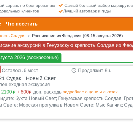
й сервис по бронированию
Самый большой выбор маршрутов
довольных клиентов
Лучший автопарк и гиды
е
Что посетить
пость Солдая
Расписание из Феодосии (08-15 августа 2026)
исание экскурсий в Генуэзскую крепость Солдая из Феод
вгуста 2026 (воскресенье)
Осталось 6 мест
Продолжит. 8ч.
1 Судак - Новый Свет
пешеходная экскурсия
:
2100
+ 800
доп. расходы
подробнее о цене и льготах
идите: бухта Новый Свет; Генуэзская крепость Солдая; Г
 Свете; Морская прогулка в Новом Свете; Мыс Капчик; Суда