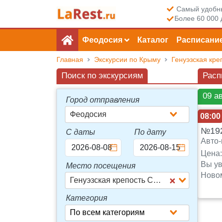
Самый удобны
Более 60 000 
Феодосия
Каталог
Расписани
Главная
Экскурсии по Крыму
Генуэзская кре
Поиск по экскурсиям
Расп
09 а
Город отправления
Феодосия
08:00
№192
С даты
По дату
Авто-
Цена
Вы ув
Место посещения
Новом
Генуэзская крепость Солдая
Категория