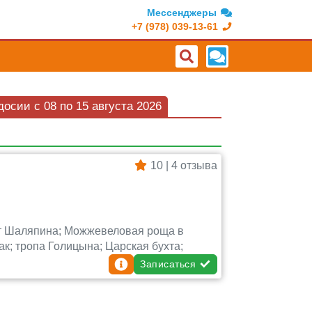
Мессенджеры
+7 (978) 039-13-61
осии c 08 по 15 августа 2026
10 | 4 отзыва
рот Шаляпина; Можжевеловая роща в
к; тропа Голицына; Царская бухта;
Записаться