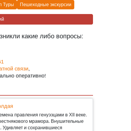
п Туры
Пешеходные экскурcии
ий
зникли какие либо вопросы:
61
атной связи
,
ально оперативно!
олдая
емена правления генуэзцами в ХII веке.
звестнякового мрамора. Внушительные
а. Удивляет и сохранившиеся