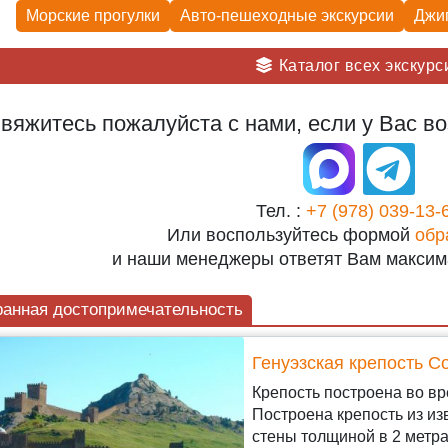
Морские прогулки
Авто-пешеходные экскурсии
Джи
Каталог всех экскурс
вяжитесь пожалуйста с нами, если у Вас во
Тел. :
+7 (978) 039-13-
Или воспользуйтесь формой
обр
и наши менеджеры ответят Вам максим
анная достопримечательность
Генуэзская крепость С
Крепость построена во вр
Построена крепость из и
стены толщиной в 2 метр