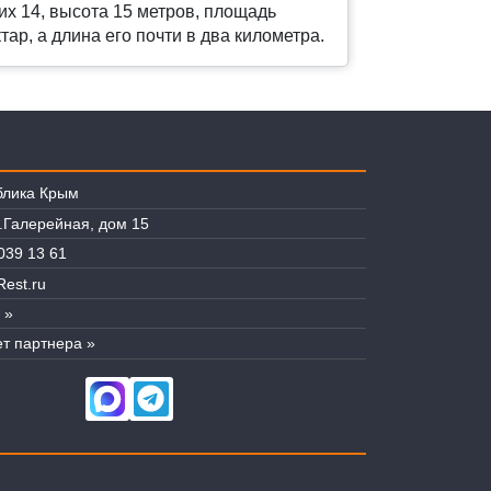
х 14, высота 15 метров, площадь
тар, а длина его почти в два километра.
блика Крым
л.Галерейная, дом 15
039 13 61
est.ru
 »
т партнера »