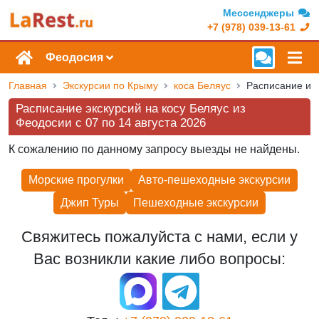
Мессенджеры
+7 (978) 039-13-61
Феодосия
Главная
Экскурсии по Крыму
коса Беляус
Расписание экскурсий на косу Беляус из
Феодосии c 07 по 14 августа 2026
К сожалению по данному запросу выезды не найдены.
Морские прогулки
Авто-пешеходные экскурсии
Джип Туры
Пешеходные экскурcии
Свяжитесь пожалуйста с нами, если у
Вас возникли какие либо вопросы: