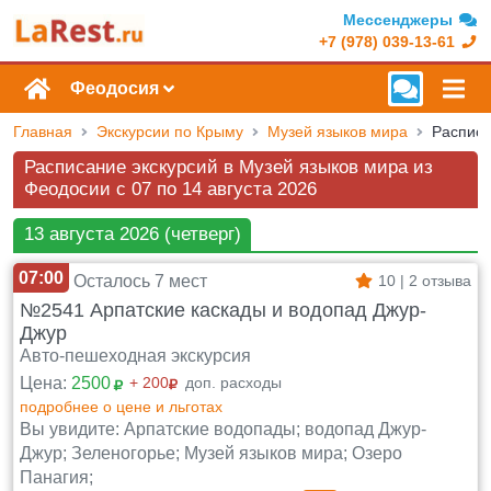
Мессенджеры
+7 (978) 039-13-61
Феодосия
Главная
Экскурсии по Крыму
Музей языков мира
Расписание экскурсий в Музей языков мира из
Феодосии c 07 по 14 августа 2026
13 августа 2026 (четверг)
07:00
Осталось 7 мест
10 | 2 отзыва
№2541 Арпатские каскады и водопад Джур-
Джур
Авто-пешеходная экскурсия
Цена:
2500
+ 200
доп. расходы
подробнее о цене и льготах
Вы увидите: Арпатские водопады; водопад Джур-
Джур; Зеленогорье; Музей языков мира; Озеро
Панагия;