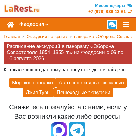
Мессенджеры
+7 (978) 039-13-61
Феодосия
Главная
Экскурсии по Крыму
панорама «Оборона Севастопо
Расписание экскурсий в панораму «Оборона
Севастополя 1854–1855 гг.» из Феодосии c 09 по
16 августа 2026
К сожалению по данному запросу выезды не найдены.
Морские прогулки
Авто-пешеходные экскурсии
Джип Туры
Пешеходные экскурcии
Свяжитесь пожалуйста с нами, если у
Вас возникли какие либо вопросы: