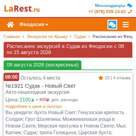
Мессенджеры
+7 (978) 039-13-61
Феодосия
Главная
Экскурсии по Крыму
Судак
Расписание экскурсий в Судак из Феодосии c 08
по 15 августа 2026
09 августа 2026 (воскресенье)
08:00
Осталось 4 места
10 | 4 отзыва
№1921 Судак - Новый Свет
Авто-пешеходная экскурсия
Цена:
2100
+ 800
доп. расходы
подробнее о цене и льготах
Вы увидите: бухта Новый Свет; Генуэзская крепость
Солдая; Грот Шаляпина; Можжевеловая роща в
Новом Свете; Морская прогулка в Новом Свете; Мыс
Капчик; Судак; тропа Голицына; Царская бухта;