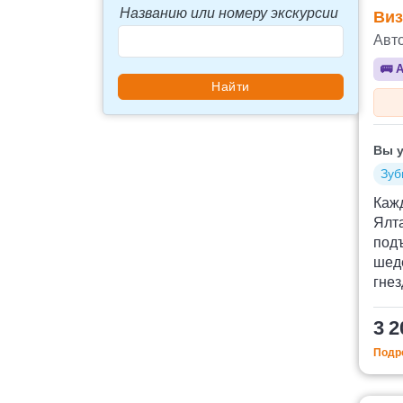
Названию или номеру экскурсии
Виз
Авт
🚌
А
Вы у
Зуб
Кажд
Ялта
подъ
шеде
гне
3 2
Подро