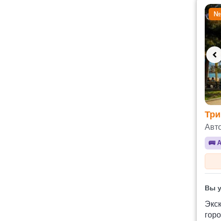
№
Три
Авт
🚌
А
Вы у
Экск
горо