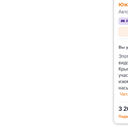
Юж
Авт
🚌
А
Вы у
Этот
видо
Кры
учас
изюм
нас
Чит
3 2
Подро