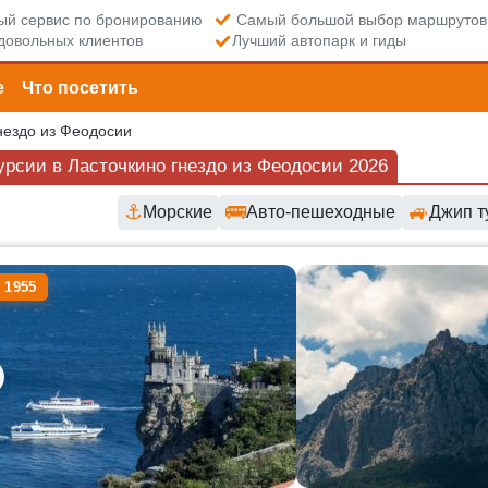
й сервис по бронированию
Самый большой выбор маршрутов
довольных клиентов
Лучший автопарк и гиды
е
Что посетить
нездо из Феодосии
урсии в Ласточкино гнездо из Феодосии 2026
⚓
🚌
🚙
Морские
Авто-пешеходные
Джип т
пные маршруты и цены
 1955