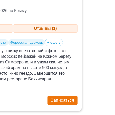
2026 по Крыму
Отзывы (1)
рота
Форосская церковь
+ еще 3
ую низку впечатлений и фото – от
о морских пейзажей на Южном берегу
из Симферополя и узким скалистым
ский храм на высоте 500 м.н.у.м, а
асточкино гнездо. Завершится это
ком ресторане Бахчисарая.
Записаться