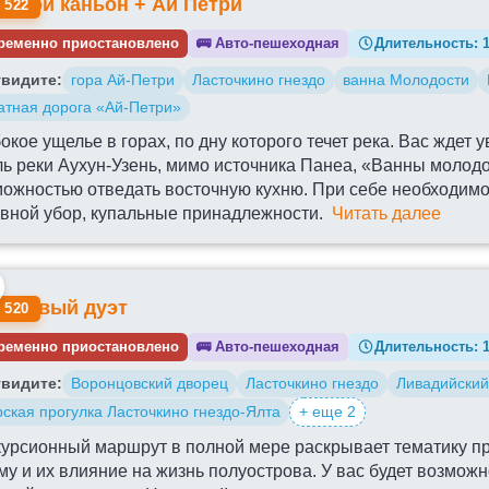
ьшой каньон + Ай Петри
 522
ременно приостановлено
🚌
Авто-пешеходная
Длительность:
видите:
гора Ай-Петри
Ласточкино гнездо
ванна Молодости
атная дорога «Ай-Петри»
окое ущелье в горах, по дну которого течет река. Вас ждет
ь реки Аухун-Узень, мимо источника Панеа, «Ванны молодос
ожностью отведать восточную кухню. При себе необходимо
овной убор, купальные принадлежности.
Читать далее
рцовый дуэт
 520
ременно приостановлено
🚌
Авто-пешеходная
Длительность:
видите:
Воронцовский дворец
Ласточкино гнездо
Ливадийский
ская прогулка Ласточкино гнездо-Ялта
+ еще 2
курсионный маршрут в полной мере раскрывает тематику п
у и их влияние на жизнь полуострова. У вас будет возмож