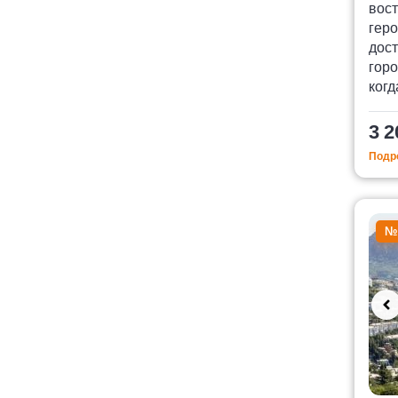
вост
геро
дос
горо
когд
3 2
Подро
№