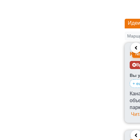
Идеи
Маршр
Кры
№
В
Вы у
+ е
Кан
объе
парк
Чит