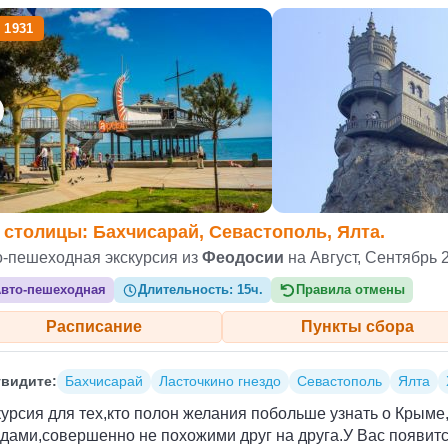
 1931
 столицы: Бахчисарай, Севастополь, Ялта.
о-пешеходная экскурсия из
Феодосии
на Август, Сентябрь 
вто-пешеходная
Длительность:
15ч.
Правила отмены
Расписание
Пункты сбора
видите:
Бахчисарай
Ласточкино гнездо
Севастополь
Ялта
урсия для тех,кто полон желания побольше узнать о Крыме
дами,совершенно не похожими друг на друга.У Вас появит