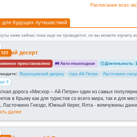
Расписание всех экс
 для будущих путешествий
уты ниже сейчас пока еще не проводятся, но вы можете изучить их
мский десерт
 523
ременно приостановлено
🚌
Авто-пешеходная
Длительность:
видите:
Воронцовский дворец
гора Ай-Петри
Ласточкино гнез
ще 3
атная дорога «Мисхор – Ай-Петри» один из самых популярн
ктов в Крыму как для туристов со всего мира, так и для м
, Ласточкино Гнездо, Южный берег, Ялта - жемчужины данн
ать далее