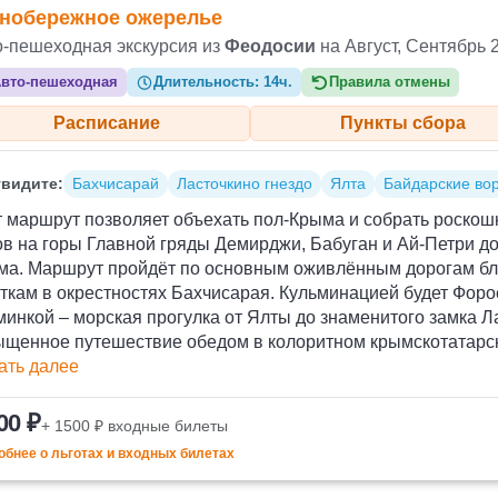
нобережное ожерелье
о-пешеходная экскурсия из
Феодосии
на Август, Сентябрь 
вто-пешеходная
Длительность:
14ч.
Правила отмены
Расписание
Пункты сбора
видите:
Бахчисарай
Ласточкино гнездо
Ялта
Байдарские во
 маршрут позволяет объехать пол-Крыма и собрать роскошн
в на горы Главной гряды Демирджи, Бабуган и Ай-Петри д
ма. Маршрут пройдёт по основным оживлённым дорогам бл
ткам в окрестностях Бахчисарая. Кульминацией будет Форос
инкой – морская прогулка от Ялты до знаменитого замка Л
ыщенное путешествие обедом в колоритном крымскотатарс
ать далее
00 ₽
+ 1500 ₽ входные билеты
бнее о льготах и входных билетах