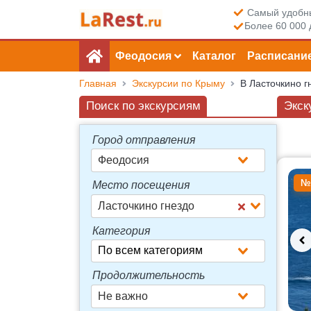
Самый удобны
Более 60 000 
Феодосия
Каталог
Расписани
Главная
Экскурсии по Крыму
В Ласточкино г
Поиск по экскурсиям
Экск
Город отправления
Феодосия
Досту
№
Место посещения
Ласточкино гнездо
Категория
Продолжительность
Не важно