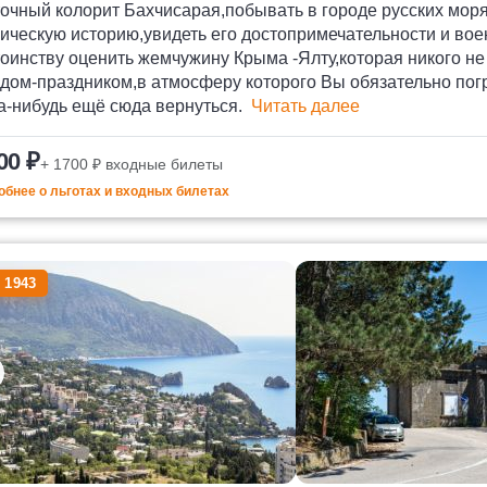
очный колорит Бахчисарая,побывать в городе русских моря
ическую историю,увидеть его достопримечательности и во
тоинству оценить жемчужину Крыма -Ялту,которая никого н
дом-праздником,в атмосферу которого Вы обязательно погр
а-нибудь ещё сюда вернуться.
Читать далее
00 ₽
+ 1700 ₽ входные билеты
бнее о льготах и входных билетах
 1943