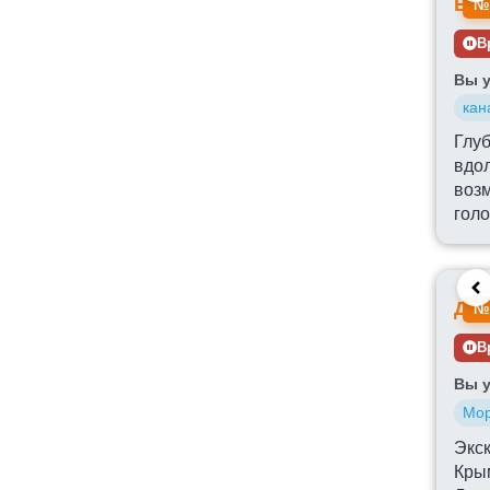
Бол
№
В
Вы у
кан
Глуб
вдол
возм
гол
Дво
№
В
Вы у
Мор
Экс
Крым