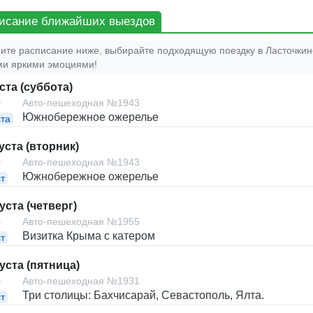
исание ближайших выездов
ите расписание ниже, выбирайте подходящую поездку в Ласточкино
и яркими эмоциями!
ста (суббота)
0
Авто-пешеходная №1943
Южнобережное ожерелье
ста
уста (вторник)
0
Авто-пешеходная №1943
Южнобережное ожерелье
т
уста (четверг)
0
Авто-пешеходная №1955
Визитка Крыма с катером
т
уста (пятница)
0
Авто-пешеходная №1931
Три столицы: Бахчисарай, Севастополь, Ялта.
т