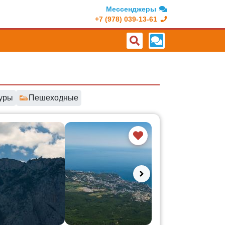
Мессенджеры
+7 (978) 039-13-61
👟
уры
Пешеходные