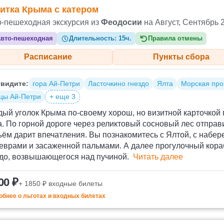
итка Крыма с катером
о-пешеходная экскурсия из
Феодосии
на Август, Сентябрь 
вто-пешеходная
Длительность:
15ч.
Правила отмены
Расписание
Пункты сбора
видите:
гора Ай-Петри
Ласточкино гнездо
Ялта
Морская про
цы Ай-Петри
+ еще 3
ый уголок Крыма по-своему хорош, но визитной карточкой 
. По горной дороге через реликтовый сосновый лес отправ
ём дарит впечатления. Вы познакомитесь с Ялтой, с набе
врами и засаженной пальмами. А далее прогулочный кораб
здо, возвышающегося над пучиной.
Читать далее
00 ₽
+ 1850 ₽ входные билеты
бнее о льготах и входных билетах