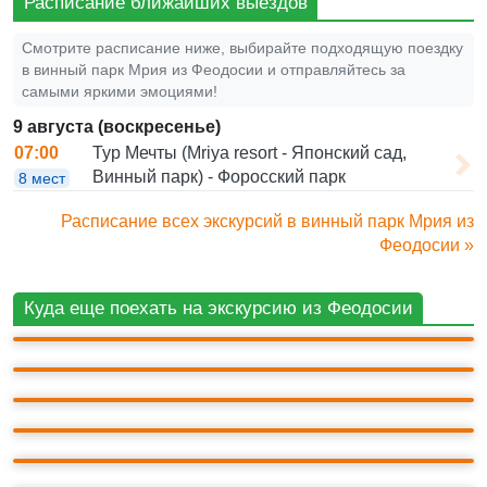
Расписание ближайших выездов
Смотрите расписание ниже, выбирайте подходящую поездку
в винный парк Мрия из Феодосии и отправляйтесь за
самыми яркими эмоциями!
9 августа (воскресенье)
Тур Мечты (Mriya resort - Японский сад,
07:00
Винный парк) - Форосский парк
8 мест
Расписание всех экскурсий в винный парк Мрия из
Феодосии »
БАЙДАРСКИЕ ВОРОТА
Куда еще поехать на экскурсию из Феодосии
ФОРОССКАЯ ЦЕРКОВЬ
ЯПОНСКИЙ САД "ШЕСТЬ ЧУВСТВ" МРИЯ
БАХЧИСАРАЙ
ВОРОНЦОВСКИЙ ДВОРЕЦ
Г. КЕРЧЬ