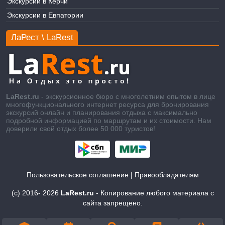
Экскурсии в Керчи
Экскурсии в Евпатории
ЛаРест \ LaRest
LaRest.ru
- экскурсионное бюро с многолетним опытом в лице
многофункционального интернет ресурса для бронирования
экскурсий онлайн и планирования отдыха с максимально
подробной информацией по маршрутам и их стоимости. Нам
доверили свой отдых более 50 000 туристов!
Пользовательское соглашение
|
Правообладателям
(c) 2016-
2026
LaRest.ru
- Копирование любого материала с
сайта запрещено.