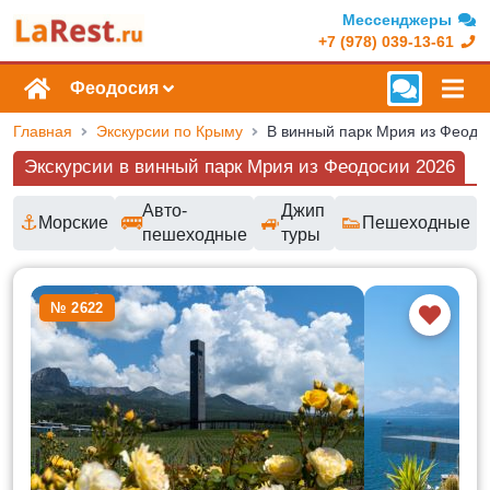
Мессенджеры
+7 (978) 039-13-61
Феодосия
Главная
Экскурсии по Крыму
В винный парк Мрия из Феодо
Экскурсии в винный парк Мрия из Феодосии 2026
Авто-
Джип
⚓
🚌
🚙
👟
Морские
Пешеходные
пешеходные
туры
Доступные маршруты и цены
№ 2622