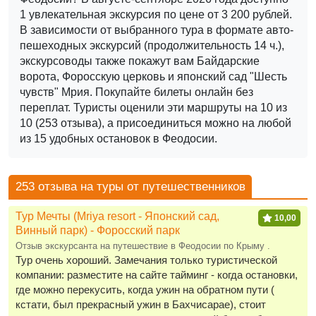
1 увлекательная экскурсия по цене от 3 200 рублей.
В зависимости от выбранного тура в формате авто-
пешеходных экскурсий (продолжительность 14 ч.),
экскурсоводы также покажут вам Байдарские
ворота, Форосскую церковь и японский сад "Шесть
чувств" Мрия.
Покупайте билеты онлайн без
переплат. Туристы оценили эти маршруты на 10 из
10 (253 отзыва), а присоединиться можно на любой
из 15 удобных остановок в Феодосии.
253 отзыва на туры от путешественников
Тур Мечты (Mriya resort - Японский сад,
10,00
Винный парк) - Форосский парк
Отзыв экскурсанта на путешествие в Феодосии по Крыму .
Тур очень хороший. Замечания только туристической
компании: разместите на сайте тайминг - когда остановки,
где можно перекусить, когда ужин на обратном пути (
кстати, был прекрасный ужин в Бахчисарае), стоит