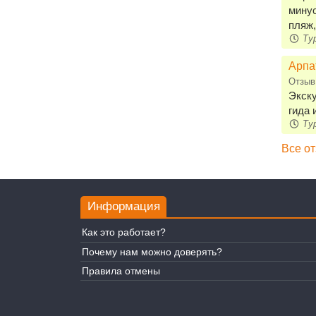
минус
пляж,
Тур
Арпа
Отзыв
Экску
гида 
Тур
Все о
Информация
Как это работает?
Почему нам можно доверять?
Правила отмены