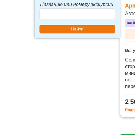
Названию или номеру экскурсии
Арп
Авт
🚌
А
Вы у
Село
сто
мини
вост
пер
2 5
Подро