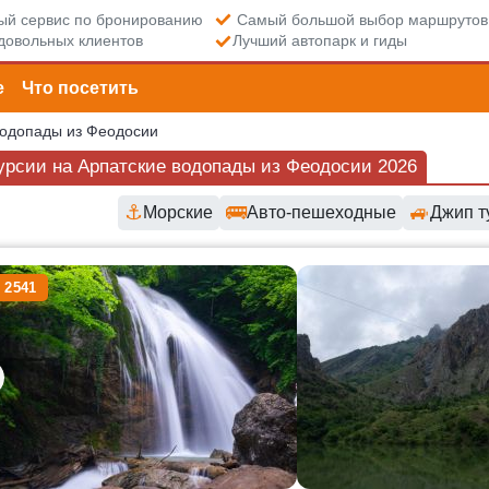
й сервис по бронированию
Самый большой выбор маршрутов
довольных клиентов
Лучший автопарк и гиды
е
Что посетить
водопады из Феодосии
урсии на Арпатские водопады из Феодосии 2026
⚓
🚌
🚙
Морские
Авто-пешеходные
Джип т
пные маршруты и цены
 2541