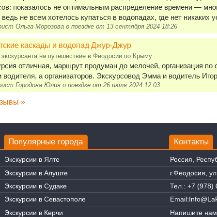
ов: показалось не оптимальным распределение времени — мног
 ведь не всем хотелось купаться в водопадах, где нет никаких у
ист Ольга Морозова о поездке от 13 сентября 2024 18:26
тские каскады и водопад Джур-Джур
 экскурсанта на путешествие в Феодосии по Крыму .
рсия отличная, маршрут продуман до мелочей, организация по с
и водителя, а организаторов. Экскурсовод Эмма и водитель Иго
ист Городова Юлия о поездке от 26 июля 2024 12:03
тзывы »
Популярные города
Контакты
Экскурсии в Ялте
Россия, Респу
Экскурсии в Алуште
г.Феодосия, у
Экскурсии в Судаке
Тел.:
+7 (978) 
Экскурсии в Севастополе
Email:
Info@LaR
Экскурсии в Керчи
Напишите нам