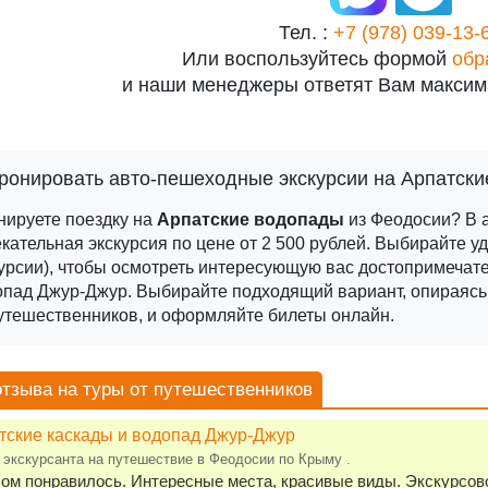
Тел. :
+7 (978) 039-13-
Или воспользуйтесь формой
обр
и наши менеджеры ответят Вам максим
ронировать авто-пешеходные экскурсии на Арпатск
нируете поездку на
Арпатские водопады
из Феодосии? В а
кательная экскурсия по цене от 2 500 рублей.
Выбирайте у
урсии), чтобы осмотреть интересующую вас достопримечате
опад Джур-Джур.
Выбирайте подходящий вариант, опираясь н
утешественников, и оформляйте билеты онлайн.
отзыва на туры от путешественников
тские каскады и водопад Джур-Джур
 экскурсанта на путешествие в Феодосии по Крыму .
ом понравилось. Интересные места, красивые виды. Экскурсово