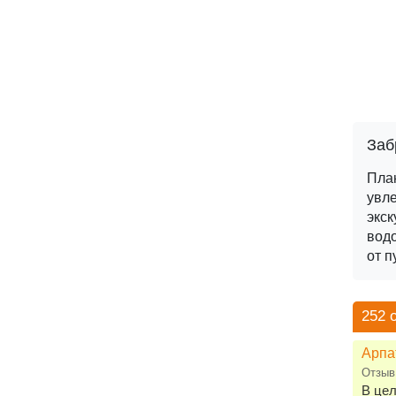
Заб
Пла
увле
экск
вод
от п
252 
Арпа
Отзыв
В цел