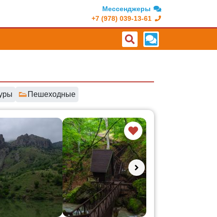
Мессенджеры
+7 (978) 039-13-61
👟
уры
Пешеходные