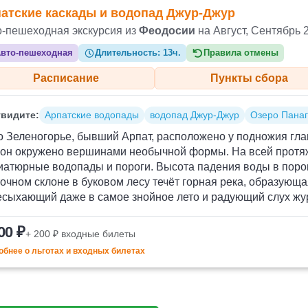
атские каскады и водопад Джур-Джур
о-пешеходная экскурсия из
Феодосии
на Август, Сентябрь 
вто-пешеходная
Длительность:
13ч.
Правила отмены
Расписание
Пункты сбора
видите:
Арпатские водопады
водопад Джур-Джур
Озеро Пана
 Зеленогорье, бывший Арпат, расположено у подножия глав
рон окружено вершинами необычной формы. На всей протя
атюрные водопады и пороги. Высота падения воды в порога
очном склоне в буковом лесу течёт горная река, образующ
есыхающий даже в самое знойное лето и радующий слух жу
00 ₽
+ 200 ₽ входные билеты
бнее о льготах и входных билетах