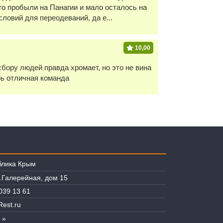
о пробыли на Панагии и мало осталось на
словий для переодеваний, да е...
10,00
бору людей правда хромает, но это не вина
рь отличная команда
блика Крым
л.Галерейная, дом 15
039 13 61
est.ru
 »