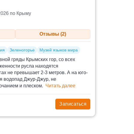
2026 по Крыму
Отзывы (2)
гия
Зеленогорье
Музей языков мира
ной гряды Крымских гор, со всех
женности русла находятся
х не превышает 2-3 метров. А на юго-
ая водопад Джур-Джур, не
рчанием и плеском.
Читать далее
Записаться