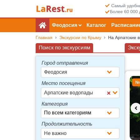
Самый удобны
Более 60 000 
Феодосия
Каталог
Расписани
Главная
Экскурсии по Крыму
На Арпатские 
Поиск по экскурсиям
Экск
Город отправления
Феодосия
Досту
№
Место посещения
Арпатские водопады
Категория
Продолжительность
Не важно