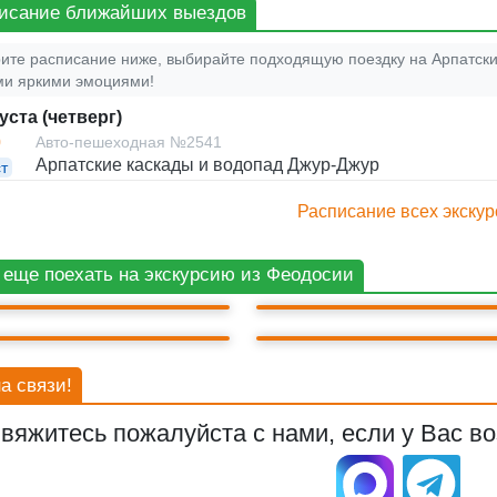
исание ближайших выездов
ите расписание ниже, выбирайте подходящую поездку на Арпатски
и яркими эмоциями!
уста (четверг)
0
Авто-пешеходная №2541
Арпатские каскады и водопад Джур-Джур
т
Расписание всех экскур
ОДОПАД ДЖУР-ДЖУР
БАХЧИСАРАЙ
 еще поехать на экскурсию из Феодосии
Г. КЕРЧЬ
ГОРА АЙ-ПЕТРИ
а связи!
вяжитесь пожалуйста с нами, если у Вас во